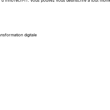
es d'InnoTech-IT. Vous pouvez vous désinscrire à tout mom
nsformation digitale