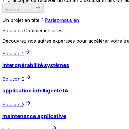
J'accepte de recevoir du contenu exclusif et des offr
Recevoir le guide
Un projet en tête ?
Parlez-nous en
Solutions Complémentaires
Découvrez nos autres expertises pour accélérer votre tra
Solution
1
interopérabilité systèmes
Solution
2
application intelligente IA
Solution
3
maintenance applicative